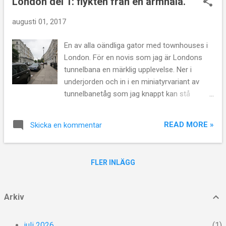
London del 1: flykten från en armhåla.
l
ä
augusti 01, 2017
g
g
En av alla oändliga gator med townhouses i
London. För en novis som jag är Londons
tunnelbana en märklig upplevelse. Ner i
underjorden och in i en miniatyrvariant av
tunnelbanetåg som jag knappt kan stå
raklång i. Med kroppen krökt efter
tunnelbanevagnens rundade form tränger jag
READ MORE »
Skicka en kommentar
mig in tätt tillsammans med vad jag
förmodar vara riktiga Londonbor. Här står jag
och luktar på andras armsvett samtidigt som
FLER INLÄGG
jag begrundar vilken typ av stad London
egentligen är. Vad är det som attraherar folk
till denna stad? Kanske är det som med
Arkiv
många metropoler - Bombay, Moskva, New
York - att denna stad också besitter någon
juli 2026
1