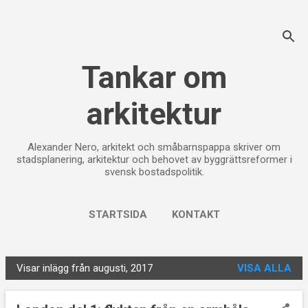
Fortsätt till huvudinnehåll
Tankar om
arkitektur
Alexander Nero, arkitekt och småbarnspappa skriver om
stadsplanering, arkitektur och behovet av byggrättsreformer i
svensk bostadspolitik.
STARTSIDA
KONTAKT
Visar inlägg från augusti, 2017
VISA ALLA
I
n