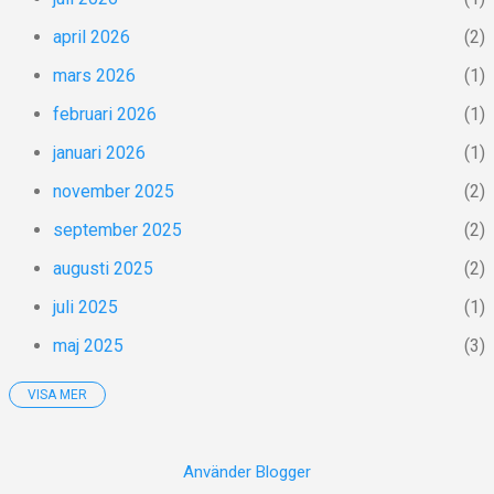
sorts aura som får folk att stå ut med att bo
dyrt, dåligt och med långa pendlingstider!?
april 2026
2
Här får de ju åtminstone jobb och
mars 2026
1
förhoppningsvis också en karriär. Den
uppmärksamme upptäcker snabbt att
februari 2026
1
stadens utbud omfattar ALLT som kan
januari 2026
1
konsumeras. Museer, konst, historia, musik
och konsumtion. Ett urval lika outtömligt
november 2025
2
som raderna av townhouses som kantar
september 2025
2
stadens gator. Men me...
augusti 2025
2
juli 2025
1
maj 2025
3
VISA MER
april 2025
2
mars 2025
1
Använder Blogger
januari 2025
1